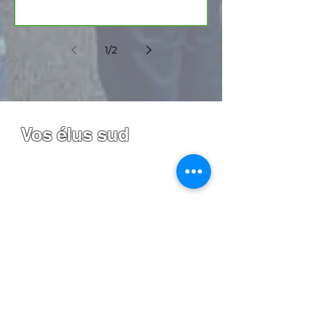
1
/
2
Vos élus sud