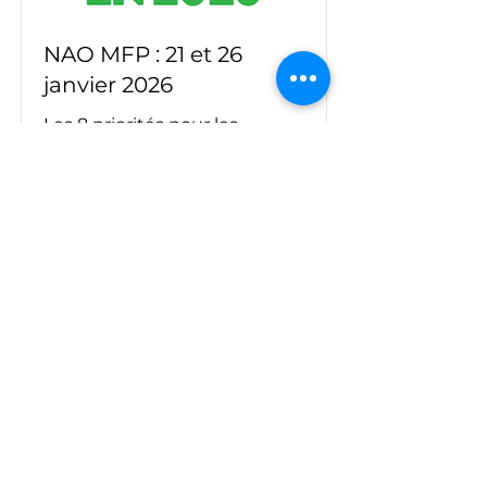
NAO MFP : 21 et 26
janvier 2026
Les 8 priorités pour les
négociations salariales de
SUD pour 2026
Read More
SUD MICHELIN
Tél :
06-59-71-20-18
Rue Gabriel Péri
63000 Clermont-Ferrand